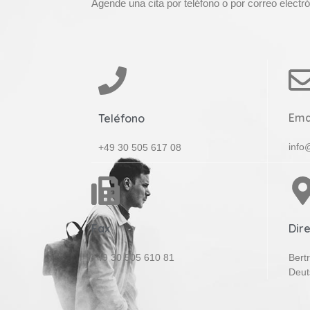
Agende una cita por teléfono o por correo electró
Ema
Teléfono
info
+49 30 505 617 08
Fax
Dir
+49 30 505 610 81
Bert
Deut