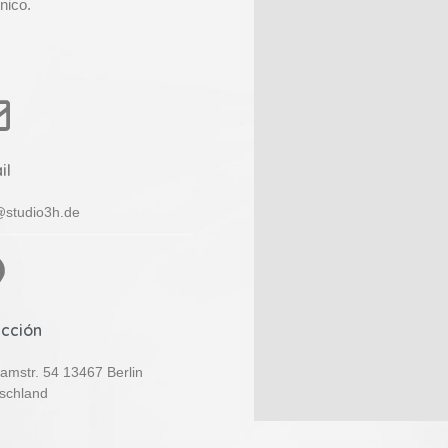
nico.
il
@studio3h.de
ección
ramstr. 54 13467 Berlin
schland