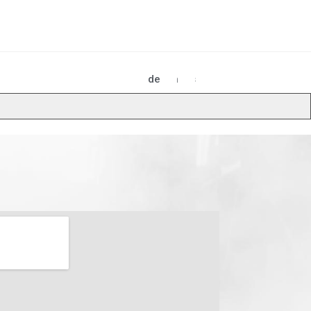
de
en
es